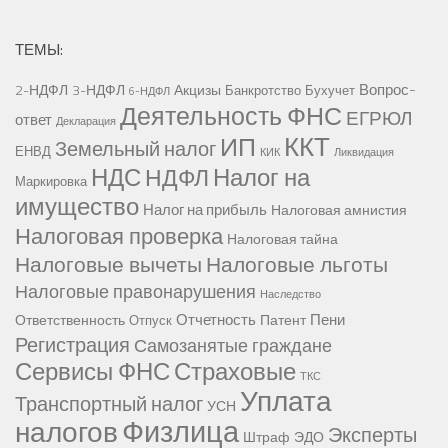
ТЕМЫ:
Вопрос-
2-НДФЛ
3-НДФЛ
Акцизы
Банкротство
Бухучет
6-НДФЛ
Деятельность ФНС
ЕГРЮЛ
ответ
Декларация
ККТ
ИП
Земельный налог
ЕНВД
КИК
Ликвидация
НДС
Налог на
НДФЛ
Маркировка
имущество
Налог на прибыль
Налоговая амнистия
Налоговая проверка
Налоговая тайна
Налоговые вычеты
Налоговые льготы
Налоговые правонарушения
Наследство
Отчетность
Пени
Ответственность
Патент
Отпуск
Регистрация
Самозанятые граждане
Сервисы ФНС
Страховые
ТКС
Уплата
Транспортный налог
УСН
Физлица
налогов
Эксперты
Штраф
ЭДО