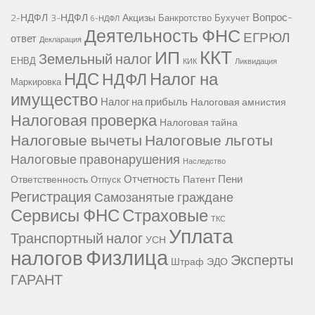
Вопрос-
2-НДФЛ
3-НДФЛ
Акцизы
Банкротство
Бухучет
6-НДФЛ
Деятельность ФНС
ЕГРЮЛ
ответ
Декларация
ККТ
ИП
Земельный налог
ЕНВД
КИК
Ликвидация
НДС
Налог на
НДФЛ
Маркировка
имущество
Налог на прибыль
Налоговая амнистия
Налоговая проверка
Налоговая тайна
Налоговые вычеты
Налоговые льготы
Налоговые правонарушения
Наследство
Отчетность
Пени
Ответственность
Патент
Отпуск
Регистрация
Самозанятые граждане
Сервисы ФНС
Страховые
ТКС
Уплата
Транспортный налог
УСН
Физлица
налогов
Эксперты
Штраф
ЭДО
ГАРАНТ