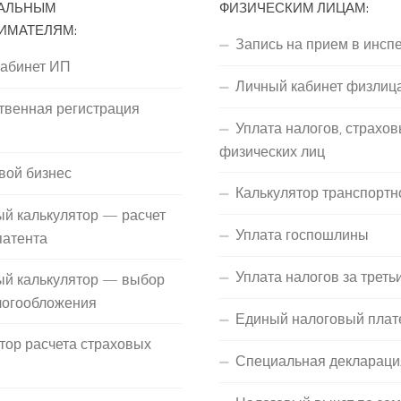
АЛЬНЫМ
ФИЗИЧЕСКИМ ЛИЦАМ:
ИМАТЕЛЯМ:
Запись на прием в инсп
кабинет ИП
Личный кабинет физлиц
твенная регистрация
Уплата налогов, страхов
П
физических лиц
вой бизнес
Калькулятор транспортн
й калькулятор — расчет
Уплата госпошлины
патента
Уплата налогов за треть
ый калькулятор — выбор
логообложения
Единый налоговый плат
тор расчета страховых
Специальная деклараци