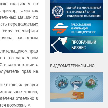
акже оказывает по
апример, такие как
ительных машин по
ость передаваемых
в силу специфики
делена расчетным
плательщиком прав
ного на удаленном
С в соответствии с
ВИДЕОМАТЕРИАЛЫ ФНС:
олучатель прав не
же включил услуги
слительных машин,
ыделена отдельно в
тся возможным.