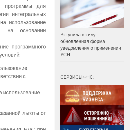
ы, программы для
гии интегральных
 на использование
ти на основании
Вступила в силу
обновленная форма
ние программного
уведомления о применении
условий:
УСН
пользование
ветствии с
СЕРВИСЫ ФНС:
а использование
казанной льготы от
именения НДС при