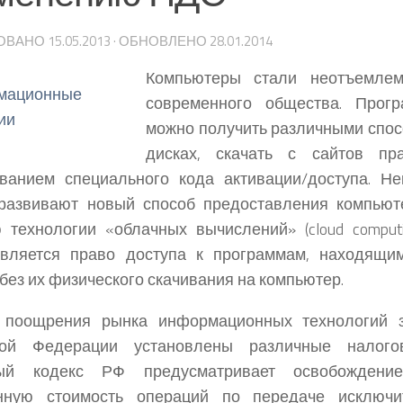
ОВАНО
15.05.2013
· ОБНОВЛЕНО
28.01.2014
Компьютеры стали неотъемлем
современного общества. Прог
можно получить различными спос
дисках, скачать с сайтов пр
ванием специального кода активации/доступа.
Нек
 развивают новый способ предоставления компьют
технологии «облачных вычислений» (cloud computi
авляется право доступа к программам, находящи
 без их физического скачивания на компьютер.
 поощрения рынка информационных технологий з
кой Федерации установлены различные налого
вый кодекс РФ предусматривает освобожден
нную стоимость операций по передаче исключ