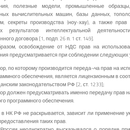
ения, полезные модели, промышленные образц
нных вычислительных машин, базы данных, тополо
м, секреты производства (ноу-хау), а также прав
ых результатов интеллектуальной деятельнос
ного договора [1, подп. 26 п. 1 ст. 149].
бразом, освобождение от НДС прав на использова
ния предусматривается при соблюдении следующих 
ор, по которому производится переда¬ча прав на ис
аммного обеспечения, является лицензионным в соот
анским законодательством РФ [2, ст. 1233];
ор должен предусматривать именно передачу прав н
го программного обеспечения.
 в НК РФ не раскрывается, зависит ли применение у
предоставления таких прав.
России неоднократно высказывался о порядке пр