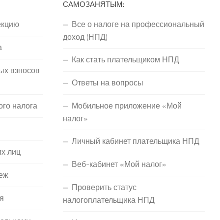
САМОЗАНЯТЫМ:
екцию
Все о налоге на профессиональный
доход (НПД)
а
Как стать плательщиком НПД
ых взносов
Ответы на вопросы
ого налога
Мобильное приложение «Мой
налог»
Личный кабинет плательщика НПД
их лиц
Веб-кабинет «Мой налог»
еж
Проверить статус
я
налогоплательщика НПД