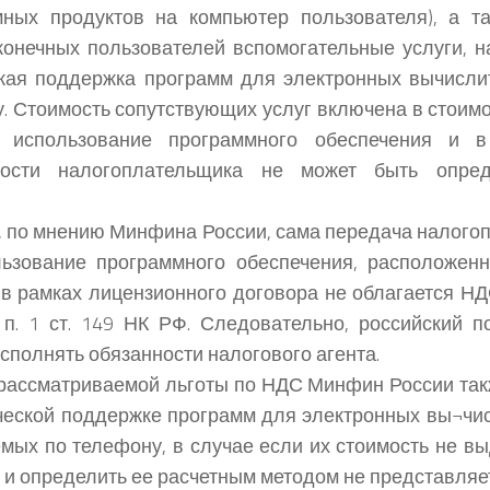
мных продуктов на компьютер пользователя), а т
конечных пользователей вспомогательные услуги, н
ская поддержка программ для электронных вычисл
. Стоимость сопутствующих услуг включена в стоим
 использование программного обеспечения и 
ности налогоплательщика не может быть опре
, по мнению Минфина России, сама передача налого
льзование программного обеспечения, расположен
 в рамках лицензионного договора не облагается НД
 п. 1 ст. 149 НК РФ. Следовательно, российский п
сполнять обязанности налогового агента.
рассматриваемой льготы по НДС Минфин России так
ческой поддержке программ для электронных вы¬чи
мых по телефону, в случае если их стоимость не в
 и определить ее расчетным методом не представляе