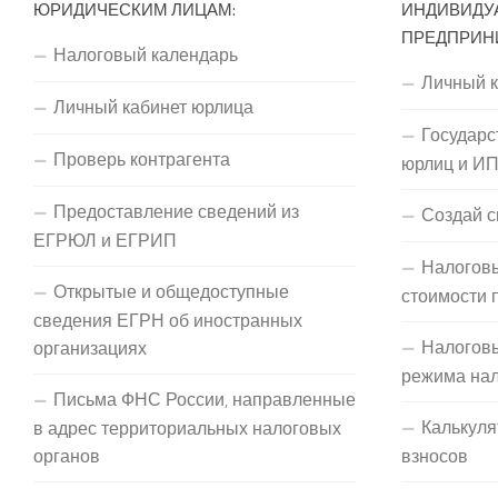
ЮРИДИЧЕСКИМ ЛИЦАМ:
ИНДИВИДУ
ПРЕДПРИН
Налоговый календарь
Личный 
Личный кабинет юрлица
Государс
Проверь контрагента
юрлиц и И
Предоставление сведений из
Создай с
ЕГРЮЛ и ЕГРИП
Налоговы
Открытые и общедоступные
стоимости 
сведения ЕГРН об иностранных
Налогов
организациях
режима на
Письма ФНС России, направленные
Калькуля
в адрес территориальных налоговых
органов
взносов