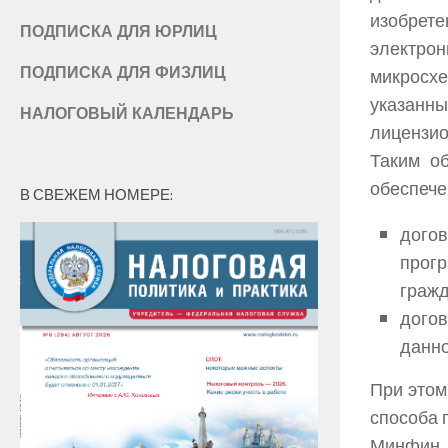
изобрет
ПОДПИСКА ДЛЯ ЮРЛИЦ
электро
ПОДПИСКА ДЛЯ ФИЗЛИЦ
микросхе
указанн
НАЛОГОВЫЙ КАЛЕНДАРЬ
лицензион
Таким о
обеспече
В СВЕЖЕМ НОМЕРЕ:
догов
прогр
гражд
догов
данно
При этом
способа 
Минфин 