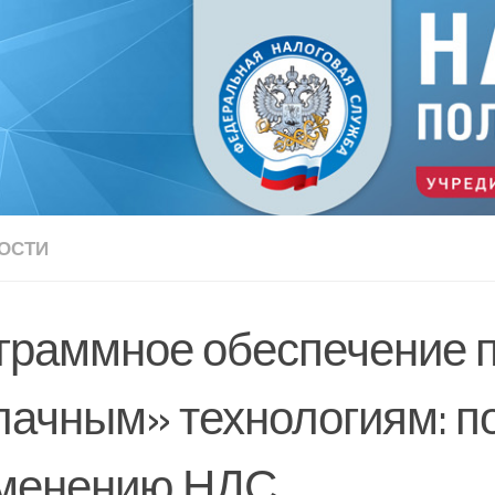
ОСТИ
граммное обеспечение 
лачным» технологиям: по
менению НДС