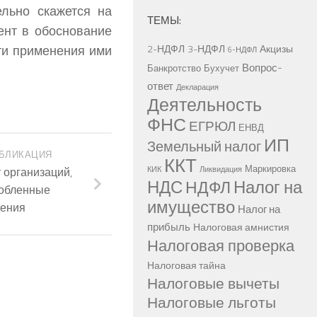
льно скажется на
ТЕМЫ:
ент в обоснование
ти применения ими
2-НДФЛ
3-НДФЛ
Акцизы
6-НДФЛ
Вопрос-
Банкротство
Бухучет
ответ
Декларация
Деятельность
ФНС
ЕГРЮЛ
ЕНВД
ИП
Земельный налог
БЛИКАЦИЯ
ККТ
Маркировка
 организаций,
КИК
Ликвидация
НДС
Налог на
НДФЛ
обленные
имущество
ления
Налог на
прибыль
Налоговая амнистия
Налоговая проверка
Налоговая тайна
Налоговые вычеты
Налоговые льготы