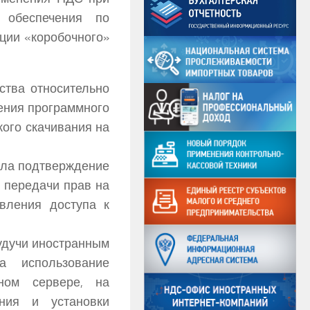
 обеспечения по
ции «коробочного»
ства относительно
ения программного
кого скачивания на
шла подтверждение
 передачи прав на
вления доступа к
будучи иностранным
а использование
нном сервере, на
ания и установки