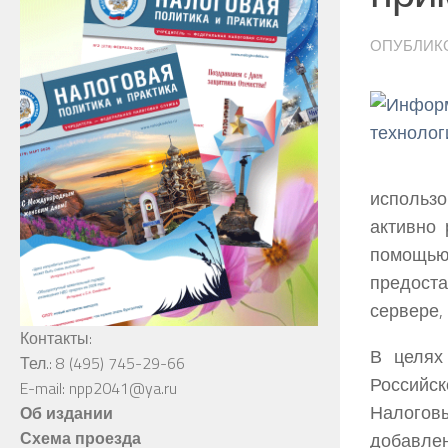
ОПУБЛИК
использо
активно
помощью 
предост
сервере,
Контакты:
В целях
Тел.: 8 (495) 745-29-66
Российс
E-mail: npp2041@ya.ru
Налого
Об издании
Схема проезда
добавле