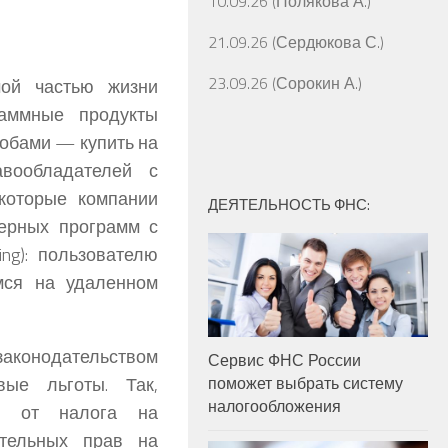
10.09.26 (Полякова А.)
21.09.26 (Сердюкова С.)
23.09.26 (Сорокин А.)
ой частью жизни
раммные продукты
обами — купить на
авообладателей с
оторые компании
ДЕЯТЕЛЬНОСТЬ ФНС:
ерных программ с
ng): пользователю
мся на удаленном
аконодательством
Сервис ФНС России
вые льготы. Так,
поможет выбрать систему
налогообложения
ие от налога на
ительных прав на