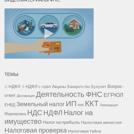
ТЕМЫ:
Вопрос-
2-НДФЛ
3-НДФЛ
Акцизы
Банкротство
Бухучет
6-НДФЛ
Деятельность ФНС
ЕГРЮЛ
ответ
Декларация
ККТ
ИП
Земельный налог
ЕНВД
КИК
Ликвидация
НДС
Налог на
НДФЛ
Маркировка
имущество
Налог на прибыль
Налоговая амнистия
Налоговая проверка
Налоговая тайна