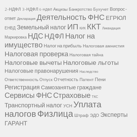
Вопрос-
2-НДФЛ
3-НДФЛ
Акцизы
Банкротство
Бухучет
6-НДФЛ
Деятельность ФНС
ЕГРЮЛ
ответ
Декларация
ККТ
ИП
Земельный налог
ЕНВД
КИК
Ликвидация
НДС
Налог на
НДФЛ
Маркировка
имущество
Налог на прибыль
Налоговая амнистия
Налоговая проверка
Налоговая тайна
Налоговые вычеты
Налоговые льготы
Налоговые правонарушения
Наследство
Отчетность
Пени
Ответственность
Патент
Отпуск
Регистрация
Самозанятые граждане
Сервисы ФНС
Страховые
ТКС
Уплата
Транспортный налог
УСН
Физлица
налогов
Эксперты
Штраф
ЭДО
ГАРАНТ