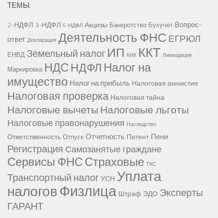
ТЕМЫ:
Вопрос-
2-НДФЛ
3-НДФЛ
Акцизы
Банкротство
Бухучет
6-НДФЛ
Деятельность ФНС
ЕГРЮЛ
ответ
Декларация
ККТ
ИП
Земельный налог
ЕНВД
КИК
Ликвидация
НДС
Налог на
НДФЛ
Маркировка
имущество
Налог на прибыль
Налоговая амнистия
Налоговая проверка
Налоговая тайна
Налоговые вычеты
Налоговые льготы
Налоговые правонарушения
Наследство
Отчетность
Пени
Ответственность
Патент
Отпуск
Регистрация
Самозанятые граждане
Сервисы ФНС
Страховые
ТКС
Уплата
Транспортный налог
УСН
Физлица
налогов
Эксперты
Штраф
ЭДО
ГАРАНТ