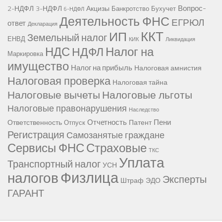
Вопрос-
2-НДФЛ
3-НДФЛ
Акцизы
Банкротство
Бухучет
6-НДФЛ
Деятельность ФНС
ЕГРЮЛ
ответ
Декларация
ККТ
ИП
Земельный налог
ЕНВД
КИК
Ликвидация
НДС
Налог на
НДФЛ
Маркировка
имущество
Налог на прибыль
Налоговая амнистия
Налоговая проверка
Налоговая тайна
Налоговые вычеты
Налоговые льготы
Налоговые правонарушения
Наследство
Отчетность
Пени
Ответственность
Патент
Отпуск
Регистрация
Самозанятые граждане
Сервисы ФНС
Страховые
ТКС
Уплата
Транспортный налог
УСН
Физлица
налогов
Эксперты
Штраф
ЭДО
ГАРАНТ