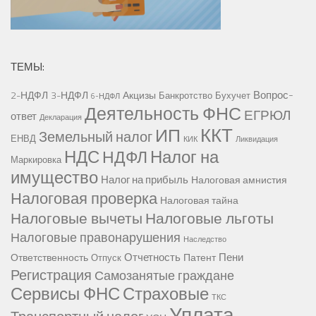
ТЕМЫ:
Вопрос-
2-НДФЛ
3-НДФЛ
Акцизы
Банкротство
Бухучет
6-НДФЛ
Деятельность ФНС
ЕГРЮЛ
ответ
Декларация
ККТ
ИП
Земельный налог
ЕНВД
КИК
Ликвидация
НДС
Налог на
НДФЛ
Маркировка
имущество
Налог на прибыль
Налоговая амнистия
Налоговая проверка
Налоговая тайна
Налоговые вычеты
Налоговые льготы
Налоговые правонарушения
Наследство
Отчетность
Пени
Ответственность
Патент
Отпуск
Регистрация
Самозанятые граждане
Сервисы ФНС
Страховые
ТКС
Уплата