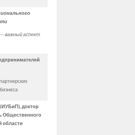
сионального
сти
— важный аспект
редпринимателей
партнерских
 бизнеса
(ИУБиП), доктор
ль Общественного
й области