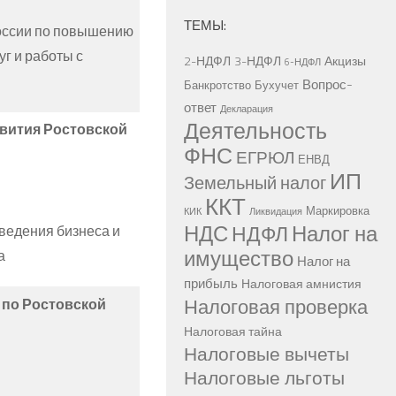
ТЕМЫ:
оссии по повышению
уг и работы с
2-НДФЛ
3-НДФЛ
Акцизы
6-НДФЛ
Вопрос-
Банкротство
Бухучет
ответ
Декларация
Деятельность
вития Ростовской
ФНС
ЕГРЮЛ
ЕНВД
ИП
Земельный налог
ККТ
Маркировка
КИК
Ликвидация
НДС
Налог на
НДФЛ
ведения бизнеса и
имущество
а
Налог на
прибыль
Налоговая амнистия
Налоговая проверка
по Ростовской
Налоговая тайна
Налоговые вычеты
Налоговые льготы