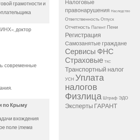
Налоговые
овой грамотности и
правонарушения
оплательщика
Наследство
Ответственность
Отпуск
Отчетность
Пени
Патент
ИНХ», доктор
Регистрация
Самозанятые граждане
Сервисы ФНС
Страховые
ТКС
ть: современные
Транспортный налог
Уплата
УСН
налогов
ания.
Физлица
Штраф
ЭДО
Эксперты ГАРАНТ
и по Крыму
адачи вхождения
е поле (
тема