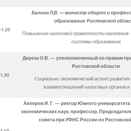
Балина Л.В. — министр общего и профес
образования Ростовской обла
11.20
Повышение налоговой грамотности населения 
системы образования
Дереза О.В. — уполномоченный по правам п
Ростовской области
11.30
Социально-экономический аспект развития 
взаимоотношений налоговых органов и
Акперов И. Г. — ректор Южного университета 
экономических наук, профессор, Председате
совета при УФНС России по Ростовско
11.40