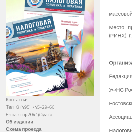
массово
Место п
(РИНХ), г
Организ
Редакция
УФНС Рос
Контакты:
Ростовск
Тел.: 8 (495) 745-29-66
E-mail: npp2041@ya.ru
Ассоциац
Об издании
Схема проезда
Налоговы