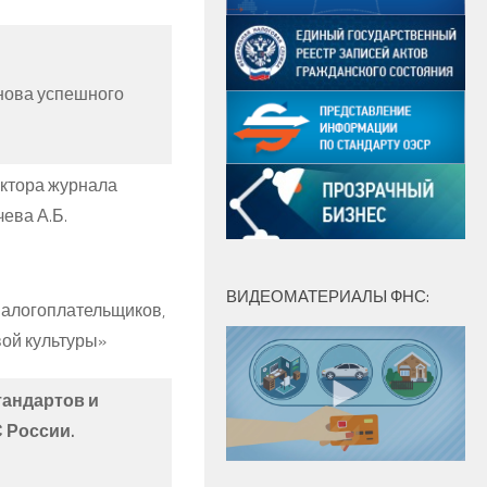
нова успешного
актора журнала
ева А.Б.
ВИДЕОМАТЕРИАЛЫ ФНС:
налогоплательщиков,
ой культуры»
тандартов и
 России.