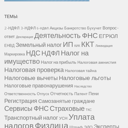
ТЕМЫ:
Вопрос-
2-НДФЛ
3-НДФЛ
Акцизы
Банкротство
Бухучет
6-НДФЛ
Деятельность ФНС
ЕГРЮЛ
ответ
Декларация
ККТ
ИП
Земельный налог
ЕНВД
КИК
Ликвидация
НДС
Налог на
НДФЛ
Маркировка
имущество
Налог на прибыль
Налоговая амнистия
Налоговая проверка
Налоговая тайна
Налоговые вычеты
Налоговые льготы
Налоговые правонарушения
Наследство
Отчетность
Пени
Ответственность
Патент
Отпуск
Регистрация
Самозанятые граждане
Сервисы ФНС
Страховые
ТКС
Уплата
Транспортный налог
УСН
Физлица
налогов
Эксперты
Штраф
ЭДО