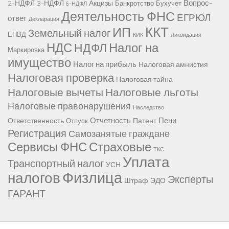
Вопрос-
2-НДФЛ
3-НДФЛ
Акцизы
Банкротство
Бухучет
6-НДФЛ
Деятельность ФНС
ЕГРЮЛ
ответ
Декларация
ККТ
ИП
Земельный налог
ЕНВД
КИК
Ликвидация
НДС
Налог на
НДФЛ
Маркировка
имущество
Налог на прибыль
Налоговая амнистия
Налоговая проверка
Налоговая тайна
Налоговые вычеты
Налоговые льготы
Налоговые правонарушения
Наследство
Отчетность
Пени
Ответственность
Патент
Отпуск
Регистрация
Самозанятые граждане
Сервисы ФНС
Страховые
ТКС
Уплата
Транспортный налог
УСН
Физлица
налогов
Эксперты
Штраф
ЭДО
ГАРАНТ