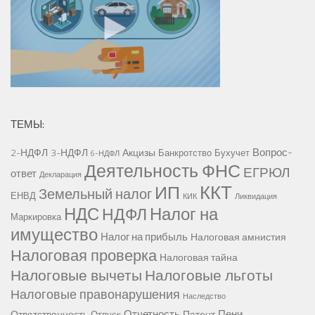
ТЕМЫ:
Вопрос-
2-НДФЛ
3-НДФЛ
Акцизы
Банкротство
Бухучет
6-НДФЛ
Деятельность ФНС
ЕГРЮЛ
ответ
Декларация
ККТ
ИП
Земельный налог
ЕНВД
КИК
Ликвидация
НДС
Налог на
НДФЛ
Маркировка
имущество
Налог на прибыль
Налоговая амнистия
Налоговая проверка
Налоговая тайна
Налоговые вычеты
Налоговые льготы
Налоговые правонарушения
Наследство
Отчетность
Пени
Ответственность
Патент
Отпуск