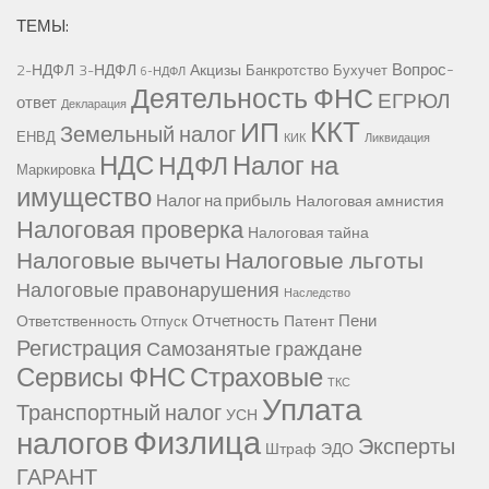
ТЕМЫ:
Вопрос-
2-НДФЛ
3-НДФЛ
Акцизы
Банкротство
Бухучет
6-НДФЛ
Деятельность ФНС
ЕГРЮЛ
ответ
Декларация
ККТ
ИП
Земельный налог
ЕНВД
КИК
Ликвидация
НДС
Налог на
НДФЛ
Маркировка
имущество
Налог на прибыль
Налоговая амнистия
Налоговая проверка
Налоговая тайна
Налоговые вычеты
Налоговые льготы
Налоговые правонарушения
Наследство
Отчетность
Пени
Ответственность
Патент
Отпуск
Регистрация
Самозанятые граждане
Сервисы ФНС
Страховые
ТКС
Уплата
Транспортный налог
УСН
Физлица
налогов
Эксперты
Штраф
ЭДО
ГАРАНТ