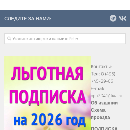
СЛЕДИТЕ ЗА НАМИ:
Контакты:
Тел.: 8 (495)
745-29-66
E-mail:
npp2041@ya.ru
Об издании
Схема
проезда
ПОДПИСКА