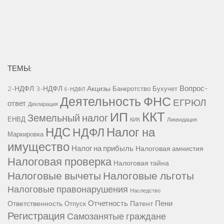
ТЕМЫ:
Вопрос-
2-НДФЛ
3-НДФЛ
Акцизы
Банкротство
Бухучет
6-НДФЛ
Деятельность ФНС
ЕГРЮЛ
ответ
Декларация
ККТ
ИП
Земельный налог
ЕНВД
КИК
Ликвидация
НДС
Налог на
НДФЛ
Маркировка
имущество
Налог на прибыль
Налоговая амнистия
Налоговая проверка
Налоговая тайна
Налоговые вычеты
Налоговые льготы
Налоговые правонарушения
Наследство
Отчетность
Пени
Ответственность
Патент
Отпуск
Регистрация
Самозанятые граждане