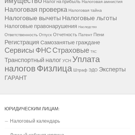
имущество
Налог на прибыль
Налоговая амнистия
Налоговая проверка
Налоговая тайна
Налоговые вычеты
Налоговые льготы
Налоговые правонарушения
Наследство
Отчетность
Пени
Ответственность
Патент
Отпуск
Регистрация
Самозанятые граждане
Сервисы ФНС
Страховые
ТКС
Уплата
Транспортный налог
УСН
Физлица
налогов
Эксперты
Штраф
ЭДО
ГАРАНТ
ЮРИДИЧЕСКИМ ЛИЦАМ:
Налоговый календарь
Личный кабинет юрлица