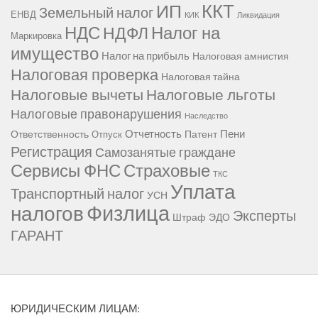
ККТ
ИП
Земельный налог
ЕНВД
КИК
Ликвидация
НДС
Налог на
НДФЛ
Маркировка
имущество
Налог на прибыль
Налоговая амнистия
Налоговая проверка
Налоговая тайна
Налоговые вычеты
Налоговые льготы
Налоговые правонарушения
Наследство
Отчетность
Пени
Ответственность
Патент
Отпуск
Регистрация
Самозанятые граждане
Сервисы ФНС
Страховые
ТКС
Уплата
Транспортный налог
УСН
Физлица
налогов
Эксперты
Штраф
ЭДО
ГАРАНТ
ЮРИДИЧЕСКИМ ЛИЦАМ: