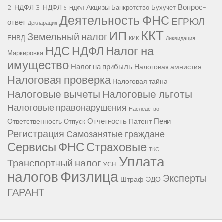
Вопрос-
2-НДФЛ
3-НДФЛ
Акцизы
Банкротство
Бухучет
6-НДФЛ
Деятельность ФНС
ЕГРЮЛ
ответ
Декларация
ККТ
ИП
Земельный налог
ЕНВД
КИК
Ликвидация
НДС
Налог на
НДФЛ
Маркировка
имущество
Налог на прибыль
Налоговая амнистия
Налоговая проверка
Налоговая тайна
Налоговые вычеты
Налоговые льготы
Налоговые правонарушения
Наследство
Отчетность
Пени
Ответственность
Патент
Отпуск
Регистрация
Самозанятые граждане
Сервисы ФНС
Страховые
ТКС
Уплата
Транспортный налог
УСН
Физлица
налогов
Эксперты
Штраф
ЭДО
ГАРАНТ