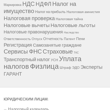
НДС
Налог на
НДФЛ
Маркировка
имущество
Налог на прибыль
Налоговая амнистия
Налоговая проверка
Налоговая тайна
Налоговые вычеты
Налоговые льготы
Налоговые правонарушения
Наследство
Отчетность
Пени
Ответственность
Патент
Отпуск
Регистрация
Самозанятые граждане
Сервисы ФНС
Страховые
ТКС
Уплата
Транспортный налог
УСН
Физлица
налогов
Эксперты
Штраф
ЭДО
ГАРАНТ
ЮРИДИЧЕСКИМ ЛИЦАМ:
Налоговый календарь