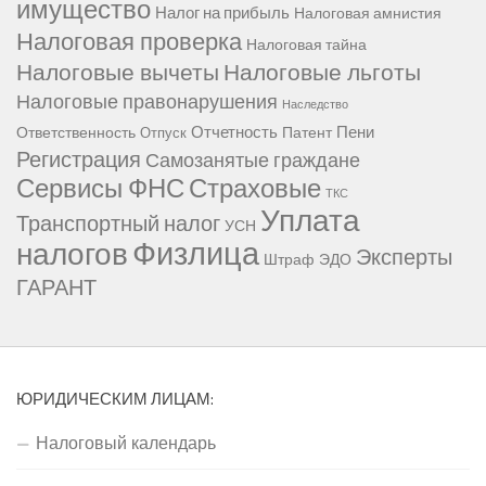
имущество
Налог на прибыль
Налоговая амнистия
Налоговая проверка
Налоговая тайна
Налоговые вычеты
Налоговые льготы
Налоговые правонарушения
Наследство
Отчетность
Пени
Ответственность
Патент
Отпуск
Регистрация
Самозанятые граждане
Сервисы ФНС
Страховые
ТКС
Уплата
Транспортный налог
УСН
Физлица
налогов
Эксперты
Штраф
ЭДО
ГАРАНТ
ЮРИДИЧЕСКИМ ЛИЦАМ:
Налоговый календарь