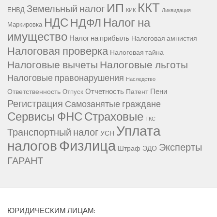
ККТ
ИП
Земельный налог
ЕНВД
КИК
Ликвидация
НДС
Налог на
НДФЛ
Маркировка
имущество
Налог на прибыль
Налоговая амнистия
Налоговая проверка
Налоговая тайна
Налоговые вычеты
Налоговые льготы
Налоговые правонарушения
Наследство
Отчетность
Пени
Ответственность
Патент
Отпуск
Регистрация
Самозанятые граждане
Сервисы ФНС
Страховые
ТКС
Уплата
Транспортный налог
УСН
Физлица
налогов
Эксперты
Штраф
ЭДО
ГАРАНТ
ЮРИДИЧЕСКИМ ЛИЦАМ: