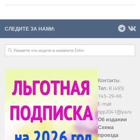
СЛЕДИТЕ ЗА НАМИ:
Контакты:
Тел.: 8 (495)
745-29-66
E-mail:
npp2041@ya.ru
Об издании
Схема
проезда