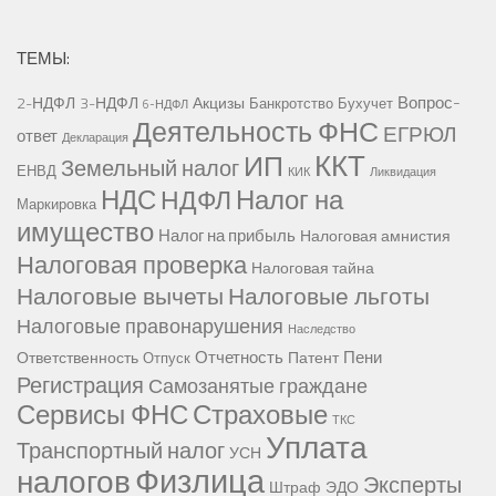
ТЕМЫ:
Вопрос-
2-НДФЛ
3-НДФЛ
Акцизы
Банкротство
Бухучет
6-НДФЛ
Деятельность ФНС
ЕГРЮЛ
ответ
Декларация
ККТ
ИП
Земельный налог
ЕНВД
КИК
Ликвидация
НДС
Налог на
НДФЛ
Маркировка
имущество
Налог на прибыль
Налоговая амнистия
Налоговая проверка
Налоговая тайна
Налоговые вычеты
Налоговые льготы
Налоговые правонарушения
Наследство
Отчетность
Пени
Ответственность
Патент
Отпуск
Регистрация
Самозанятые граждане
Сервисы ФНС
Страховые
ТКС
Уплата
Транспортный налог
УСН
Физлица
налогов
Эксперты
Штраф
ЭДО