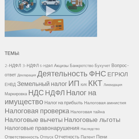
ТЕМЫ:
Вопрос-
2-НДФЛ
3-НДФЛ
Акцизы
Банкротство
Бухучет
6-НДФЛ
Деятельность ФНС
ЕГРЮЛ
ответ
Декларация
ККТ
ИП
Земельный налог
ЕНВД
КИК
Ликвидация
НДС
Налог на
НДФЛ
Маркировка
имущество
Налог на прибыль
Налоговая амнистия
Налоговая проверка
Налоговая тайна
Налоговые вычеты
Налоговые льготы
Налоговые правонарушения
Наследство
Отчетность
Пени
Ответственность
Патент
Отпуск