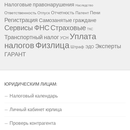
Налоговые правонарушения
Наследство
Отчетность
Пени
Ответственность
Патент
Отпуск
Регистрация
Самозанятые граждане
Сервисы ФНС
Страховые
ТКС
Уплата
Транспортный налог
УСН
Физлица
налогов
Эксперты
Штраф
ЭДО
ГАРАНТ
ЮРИДИЧЕСКИМ ЛИЦАМ:
Налоговый календарь
Личный кабинет юрлица
Проверь контрагента