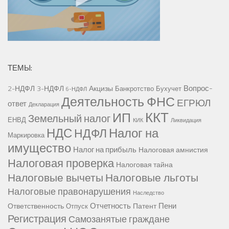
ТЕМЫ:
Вопрос-
2-НДФЛ
3-НДФЛ
Акцизы
Банкротство
Бухучет
6-НДФЛ
Деятельность ФНС
ЕГРЮЛ
ответ
Декларация
ККТ
ИП
Земельный налог
ЕНВД
КИК
Ликвидация
НДС
Налог на
НДФЛ
Маркировка
имущество
Налог на прибыль
Налоговая амнистия
Налоговая проверка
Налоговая тайна
Налоговые вычеты
Налоговые льготы
Налоговые правонарушения
Наследство
Отчетность
Пени
Ответственность
Патент
Отпуск
Регистрация
Самозанятые граждане