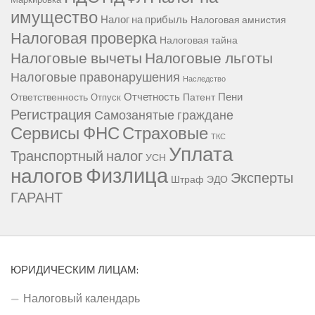
имущество
Налог на прибыль
Налоговая амнистия
Налоговая проверка
Налоговая тайна
Налоговые вычеты
Налоговые льготы
Налоговые правонарушения
Наследство
Отчетность
Пени
Ответственность
Патент
Отпуск
Регистрация
Самозанятые граждане
Сервисы ФНС
Страховые
ТКС
Уплата
Транспортный налог
УСН
Физлица
налогов
Эксперты
Штраф
ЭДО
ГАРАНТ
ЮРИДИЧЕСКИМ ЛИЦАМ:
Налоговый календарь