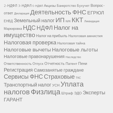
Вопрос-
2-НДФЛ
3-НДФЛ
Акцизы
Банкротство
Бухучет
6-НДФЛ
Деятельность ФНС
ЕГРЮЛ
ответ
Декларация
ККТ
ИП
Земельный налог
ЕНВД
КИК
Ликвидация
НДС
Налог на
НДФЛ
Маркировка
имущество
Налог на прибыль
Налоговая амнистия
Налоговая проверка
Налоговая тайна
Налоговые вычеты
Налоговые льготы
Налоговые правонарушения
Наследство
Отчетность
Пени
Ответственность
Патент
Отпуск
Регистрация
Самозанятые граждане
Сервисы ФНС
Страховые
ТКС
Уплата
Транспортный налог
УСН
Физлица
налогов
Эксперты
Штраф
ЭДО
ГАРАНТ