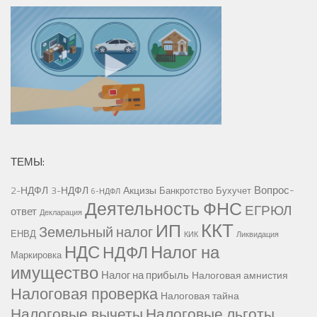
ТЕМЫ:
Вопрос-
2-НДФЛ
3-НДФЛ
Акцизы
Банкротство
Бухучет
6-НДФЛ
Деятельность ФНС
ЕГРЮЛ
ответ
Декларация
ККТ
ИП
Земельный налог
ЕНВД
КИК
Ликвидация
НДС
Налог на
НДФЛ
Маркировка
имущество
Налог на прибыль
Налоговая амнистия
Налоговая проверка
Налоговая тайна
Налоговые вычеты
Налоговые льготы