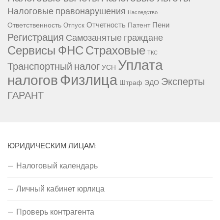
Налоговые правонарушения
Наследство
Отчетность
Пени
Ответственность
Патент
Отпуск
Регистрация
Самозанятые граждане
Сервисы ФНС
Страховые
ТКС
Уплата
Транспортный налог
УСН
Физлица
налогов
Эксперты
Штраф
ЭДО
ГАРАНТ
ЮРИДИЧЕСКИМ ЛИЦАМ:
Налоговый календарь
Личный кабинет юрлица
Проверь контрагента