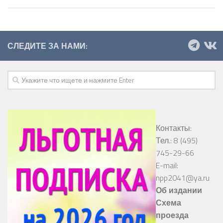
СЛЕДИТЕ ЗА НАМИ:
Контакты:
Тел.: 8 (495)
745-29-66
E-mail:
npp2041@ya.ru
Об издании
Схема
проезда