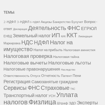
ТЕМЫ:
Вопрос-
2-НДФЛ
3-НДФЛ
Акцизы
Банкротство
Бухучет
6-НДФЛ
Деятельность ФНС
ЕГРЮЛ
ответ
Декларация
ККТ
ИП
Земельный налог
ЕНВД
КИК
Ликвидация
НДС
Налог на
НДФЛ
Маркировка
имущество
Налог на прибыль
Налоговая амнистия
Налоговая проверка
Налоговая тайна
Налоговые вычеты
Налоговые льготы
Налоговые правонарушения
Наследство
Отчетность
Пени
Ответственность
Патент
Отпуск
Регистрация
Самозанятые граждане
Сервисы ФНС
Страховые
ТКС
Уплата
Транспортный налог
УСН
Физлица
налогов
Эксперты
Штраф
ЭДО