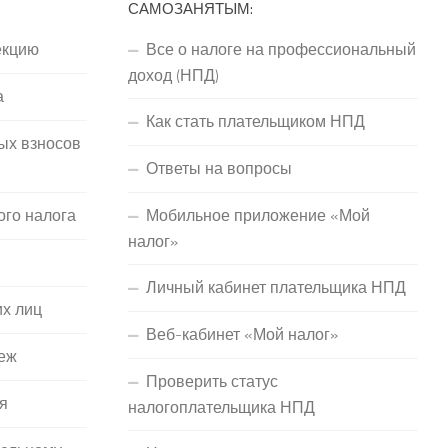
САМОЗАНЯТЫМ:
екцию
Все о налоге на профессиональный
доход (НПД)
а
Как стать плательщиком НПД
ых взносов
Ответы на вопросы
ого налога
Мобильное приложение «Мой
налог»
Личный кабинет плательщика НПД
их лиц
Веб-кабинет «Мой налог»
еж
Проверить статус
я
налогоплательщика НПД