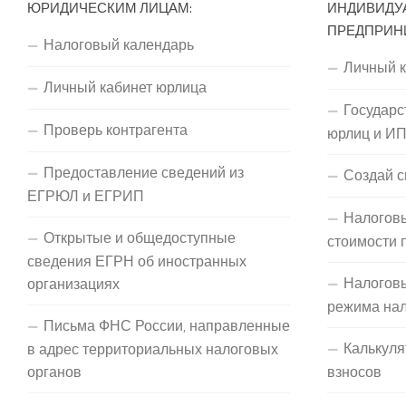
ЮРИДИЧЕСКИМ ЛИЦАМ:
ИНДИВИДУ
ПРЕДПРИН
Налоговый календарь
Личный 
Личный кабинет юрлица
Государс
Проверь контрагента
юрлиц и И
Предоставление сведений из
Создай с
ЕГРЮЛ и ЕГРИП
Налоговы
Открытые и общедоступные
стоимости 
сведения ЕГРН об иностранных
Налогов
организациях
режима на
Письма ФНС России, направленные
Калькуля
в адрес территориальных налоговых
органов
взносов