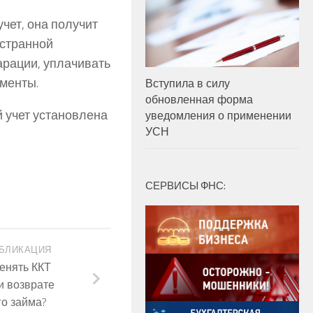
чет, она получит
остранной
арации, уплачивать
ументы.
Вступила в силу
обновленная форма
 учет установлена
уведомления о применении
УСН
СЕРВИСЫ ФНС:
БЛИКАЦИЯ
енять ККТ
и возврате
о займа?