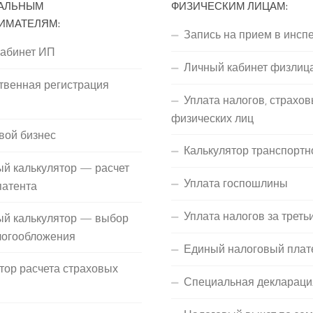
АЛЬНЫМ
ФИЗИЧЕСКИМ ЛИЦАМ:
ИМАТЕЛЯМ:
Запись на прием в инсп
кабинет ИП
Личный кабинет физлиц
твенная регистрация
Уплата налогов, страхов
П
физических лиц
вой бизнес
Калькулятор транспортн
й калькулятор — расчет
Уплата госпошлины
патента
Уплата налогов за треть
ый калькулятор — выбор
логообложения
Единый налоговый плат
тор расчета страховых
Специальная деклараци