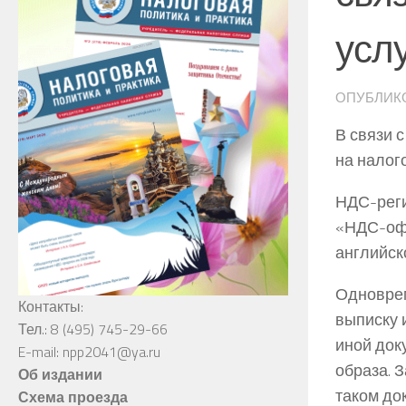
усл
ОПУБЛИК
В связи 
на налог
НДС-реги
«НДС-офи
английск
Одноврем
Контакты:
выписку 
Тел.: 8 (495) 745-29-66
иной док
E-mail: npp2041@ya.ru
образа. 
Об издании
таком до
Схема проезда