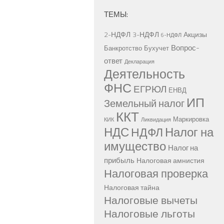
ТЕМЫ:
2-НДФЛ
3-НДФЛ
Акцизы
6-НДФЛ
Вопрос-
Банкротство
Бухучет
ответ
Декларация
Деятельность
ФНС
ЕГРЮЛ
ЕНВД
ИП
Земельный налог
ККТ
Маркировка
КИК
Ликвидация
НДС
Налог на
НДФЛ
имущество
Налог на
прибыль
Налоговая амнистия
Налоговая проверка
Налоговая тайна
Налоговые вычеты
Налоговые льготы