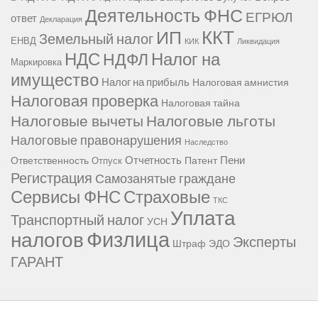
Деятельность ФНС
ЕГРЮЛ
ответ
Декларация
ККТ
ИП
Земельный налог
ЕНВД
КИК
Ликвидация
НДС
Налог на
НДФЛ
Маркировка
имущество
Налог на прибыль
Налоговая амнистия
Налоговая проверка
Налоговая тайна
Налоговые вычеты
Налоговые льготы
Налоговые правонарушения
Наследство
Отчетность
Пени
Ответственность
Патент
Отпуск
Регистрация
Самозанятые граждане
Сервисы ФНС
Страховые
ТКС
Уплата
Транспортный налог
УСН
Физлица
налогов
Эксперты
Штраф
ЭДО
ГАРАНТ