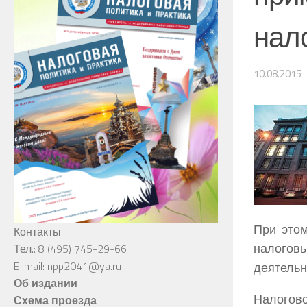
нал
10.08.2015
При это
Контакты:
налого
Тел.: 8 (495) 745-29-66
E-mail: npp2041@ya.ru
деятельн
Об издании
Налогово
Схема проезда