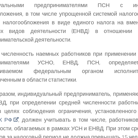
дуальными предпринимателями ПСН с и
ложения, в том числе упрощенной системой налого
й налогообложения в виде единого налога на вме
ых видов деятельности (ЕНВД) в отношении 
имательской деятельности.
 численность наемных работников при применении
инимателями УСНО, ЕНВД, ПСН, определяе
вливаемом федеральным органом исполнит
ченным в области статистики.
бразом, индивидуальный предприниматель, примен
ВД, при определении средней численности работн
в целях соблюдения ограничения, установленног
НК РФ
, должен учитывать в том числе, работнико
ости, облагаемых в рамках УСН и ЕНВД. При этом с
ов за налоговый период не должна превышать 15 чел