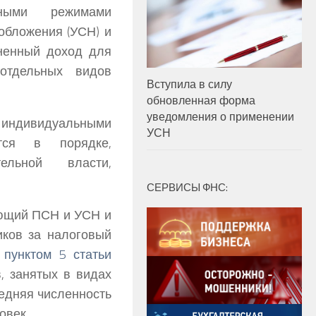
ными режимами
обложения (УСН) и
ненный доход для
отдельных видов
Вступила в силу
обновленная форма
уведомления о применении
 индивидуальными
УСН
тся в порядке,
ельной власти,
СЕРВИСЫ ФНС:
яющий ПСН и УСН и
иков за налоговый
о
пунктом 5 статьи
в, занятых в видах
редняя численность
овек.