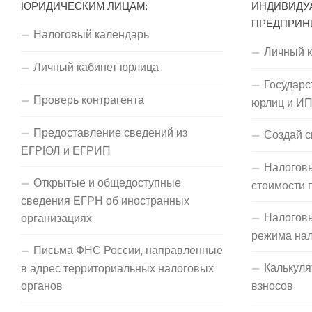
ЮРИДИЧЕСКИМ ЛИЦАМ:
ИНДИВИДУ
ПРЕДПРИН
Налоговый календарь
Личный 
Личный кабинет юрлица
Государс
Проверь контрагента
юрлиц и И
Предоставление сведений из
Создай с
ЕГРЮЛ и ЕГРИП
Налоговы
Открытые и общедоступные
стоимости 
сведения ЕГРН об иностранных
Налогов
организациях
режима на
Письма ФНС России, направленные
Калькуля
в адрес территориальных налоговых
органов
взносов