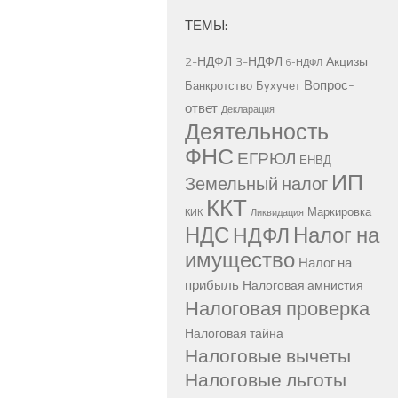
ТЕМЫ:
2-НДФЛ
3-НДФЛ
Акцизы
6-НДФЛ
Вопрос-
Банкротство
Бухучет
ответ
Декларация
Деятельность
ФНС
ЕГРЮЛ
ЕНВД
ИП
Земельный налог
ККТ
Маркировка
КИК
Ликвидация
НДС
Налог на
НДФЛ
имущество
Налог на
прибыль
Налоговая амнистия
Налоговая проверка
Налоговая тайна
Налоговые вычеты
Налоговые льготы