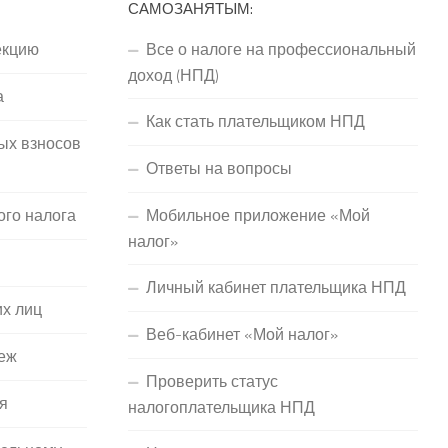
САМОЗАНЯТЫМ:
екцию
Все о налоге на профессиональный
доход (НПД)
а
Как стать плательщиком НПД
ых взносов
Ответы на вопросы
ого налога
Мобильное приложение «Мой
налог»
Личный кабинет плательщика НПД
их лиц
Веб-кабинет «Мой налог»
еж
Проверить статус
я
налогоплательщика НПД