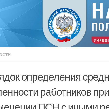
ОСТИ
ядок определения сред
ленности работников пр
менении ПСН с иными 