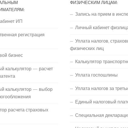
АЛЬНЫМ
ФИЗИЧЕСКИМ ЛИЦАМ:
ИМАТЕЛЯМ:
Запись на прием в инсп
кабинет ИП
Личный кабинет физлиц
твенная регистрация
Уплата налогов, страхов
П
физических лиц
вой бизнес
Калькулятор транспортн
й калькулятор — расчет
Уплата госпошлины
патента
Уплата налогов за треть
ый калькулятор — выбор
логообложения
Единый налоговый плат
тор расчета страховых
Специальная деклараци