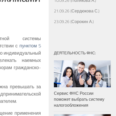
10.09.26 (Полякова А.)
21.09.26 (Сердюкова С.)
23.09.26 (Сорокин А.)
тной системы
тствии с
пунктом 5
то индивидуальный
ДЕЯТЕЛЬНОСТЬ ФНС:
влекать наемных
оворам гражданско-
лжна превышать за
Сервис ФНС России
принимательской
поможет выбрать систему
ателем.
налогообложения
ещение применения