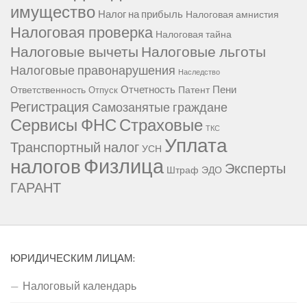
имущество
Налог на прибыль
Налоговая амнистия
Налоговая проверка
Налоговая тайна
Налоговые вычеты
Налоговые льготы
Налоговые правонарушения
Наследство
Отчетность
Пени
Ответственность
Патент
Отпуск
Регистрация
Самозанятые граждане
Сервисы ФНС
Страховые
ТКС
Уплата
Транспортный налог
УСН
Физлица
налогов
Эксперты
Штраф
ЭДО
ГАРАНТ
ЮРИДИЧЕСКИМ ЛИЦАМ:
Налоговый календарь