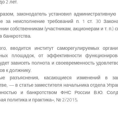
о 2 лет.
разом, законодатель установил административную 
е за неисполнение требований п. 1 ст. 30 Закон
нии собственникам (участникам, акционерам и т. п.) 
в банкротства.
ого, вводится институт саморегулируемых органи
нных площадок, от эффективности функциониров
удет зависеть полнота и своевременность удовлетв
ов к должнику.
ые разъяснения, касающиеся изменений в зак
тве, — в статье заместителя начальника отдела Упра
нностью и банкротством ФНС России В.Ю. Солд
ая политика и практика», № 2/2015.