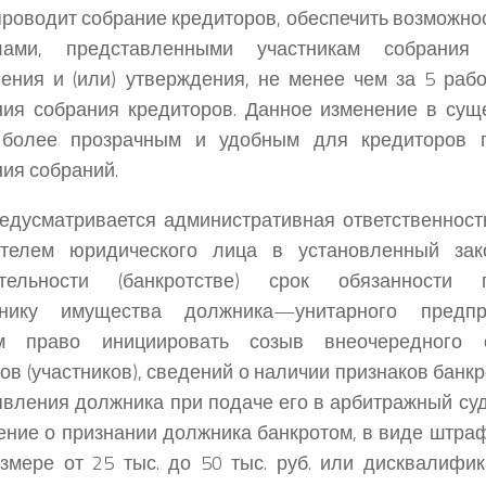
проводит собрание кредиторов, обеспечить возможно
лами, представленными участникам собрания
ения и (или) утверждения, не менее чем за 5 раб
ия собрания кредиторов. Данное изменение в сущ
 более прозрачным и удобным для кредиторов 
ия собраний.
едусматривается административная ответственност
ителем юридического лица в установленный зак
ятельности (банкротстве) срок обязанности
ннику имущества должника—унитарного предп
 право инициировать созыв внеочередного 
ов (участников), сведений о наличии признаков банкр
явления должника при подаче его в арбитражный су
ение о признании должника банкротом, в виде штра
змере от 25 тыс. до 50 тыс. руб. или дисквалифик