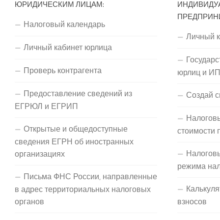
ЮРИДИЧЕСКИМ ЛИЦАМ:
ИНДИВИДУ
ПРЕДПРИН
Налоговый календарь
Личный 
Личный кабинет юрлица
Государс
Проверь контрагента
юрлиц и И
Предоставление сведений из
Создай с
ЕГРЮЛ и ЕГРИП
Налоговы
Открытые и общедоступные
стоимости 
сведения ЕГРН об иностранных
Налогов
организациях
режима на
Письма ФНС России, направленные
Калькуля
в адрес территориальных налоговых
органов
взносов