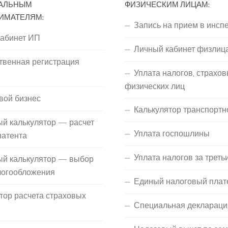
АЛЬНЫМ
ФИЗИЧЕСКИМ ЛИЦАМ:
ИМАТЕЛЯМ:
Запись на прием в инсп
кабинет ИП
Личный кабинет физлиц
твенная регистрация
Уплата налогов, страхов
П
физических лиц
вой бизнес
Калькулятор транспортн
й калькулятор — расчет
Уплата госпошлины
патента
Уплата налогов за треть
ый калькулятор — выбор
логообложения
Единый налоговый плат
тор расчета страховых
Специальная деклараци