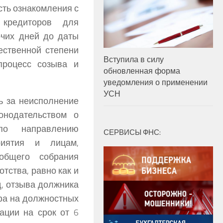
сть ознакомления с
 кредиторов для
очих дней до даты
ественной степени
Вступила в силу
процесс созыва и
обновленная форма
уведомления о применении
УСН
ь за неисполнение
онодательством о
 по направлению
СЕРВИСЫ ФНС:
риятия и лицам,
общего собрания
отства, равно как и
д, отзыва должника
фа на должностных
ации на срок от 6