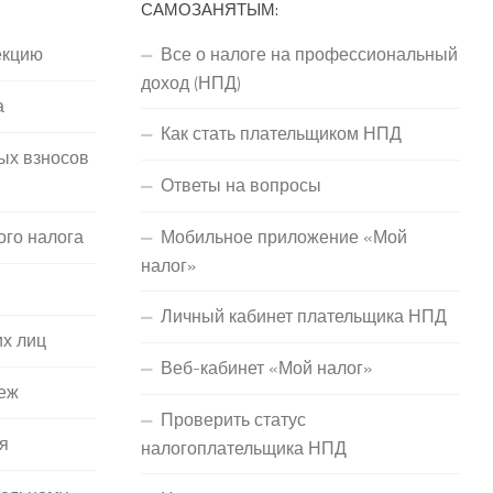
САМОЗАНЯТЫМ:
екцию
Все о налоге на профессиональный
доход (НПД)
а
Как стать плательщиком НПД
ых взносов
Ответы на вопросы
ого налога
Мобильное приложение «Мой
налог»
Личный кабинет плательщика НПД
их лиц
Веб-кабинет «Мой налог»
еж
Проверить статус
я
налогоплательщика НПД