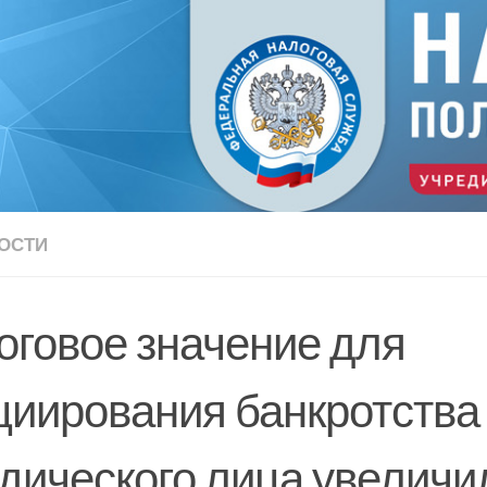
ОСТИ
оговое значение для
циирования банкротства
дического лица увеличи