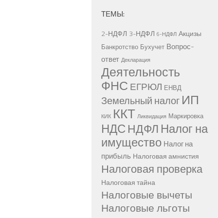
ТЕМЫ:
2-НДФЛ
3-НДФЛ
Акцизы
6-НДФЛ
Вопрос-
Банкротство
Бухучет
ответ
Декларация
Деятельность
ФНС
ЕГРЮЛ
ЕНВД
ИП
Земельный налог
ККТ
Маркировка
КИК
Ликвидация
НДС
Налог на
НДФЛ
имущество
Налог на
прибыль
Налоговая амнистия
Налоговая проверка
Налоговая тайна
Налоговые вычеты
Налоговые льготы