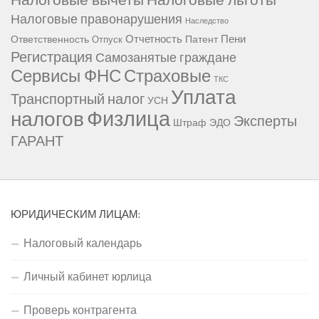
Налоговые правонарушения
Наследство
Отчетность
Пени
Ответственность
Патент
Отпуск
Регистрация
Самозанятые граждане
Сервисы ФНС
Страховые
ТКС
Уплата
Транспортный налог
УСН
Физлица
налогов
Эксперты
Штраф
ЭДО
ГАРАНТ
ЮРИДИЧЕСКИМ ЛИЦАМ:
Налоговый календарь
Личный кабинет юрлица
Проверь контрагента