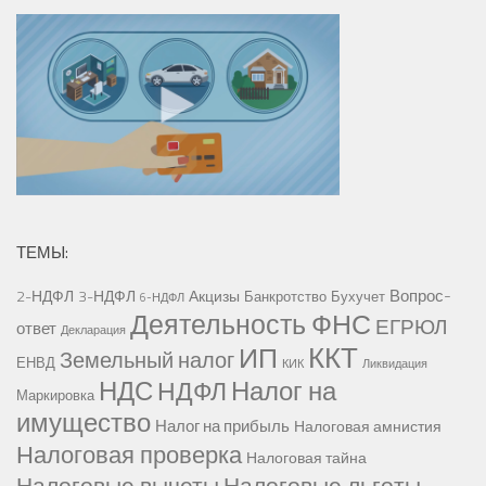
ТЕМЫ:
Вопрос-
2-НДФЛ
3-НДФЛ
Акцизы
Банкротство
Бухучет
6-НДФЛ
Деятельность ФНС
ЕГРЮЛ
ответ
Декларация
ККТ
ИП
Земельный налог
ЕНВД
КИК
Ликвидация
НДС
Налог на
НДФЛ
Маркировка
имущество
Налог на прибыль
Налоговая амнистия
Налоговая проверка
Налоговая тайна
Налоговые вычеты
Налоговые льготы