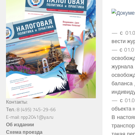
— с 01.0
вести журн
— с 01.0
освобож
журнала
освобожд
баланса 
индивидуа
— с 01.0
Контакты:
объекта н
Тел.: 8 (495) 745-29-66
В настоя
E-mail: npp2041@ya.ru
Об издании
транспор
Схема проезда
такая пе