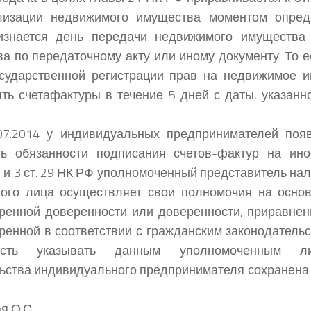
лизации недвижимого имущества моментом опред
изнается день передачи недвижимого имущества 
а по передаточному акту или иному документу. То е
сударственной регистрации прав на недвижимое и
ть счетафактуры в течение 5 дней с даты, указанн
07.2014 у индивидуальных предпринимателей появ
ть обязанности подписания счетов-фактур на ино
1 и 3 ст. 29 НК РФ уполномоченный представитель 
кого лица осуществляет свои полномочия на осно
ренной доверенности или доверенности, приравнен
ренной в соответствии с гражданским законодатель
ность указывать данным уполномоченным ли
ьства индивидуального предпринимателя сохранена [4,
я О.С.