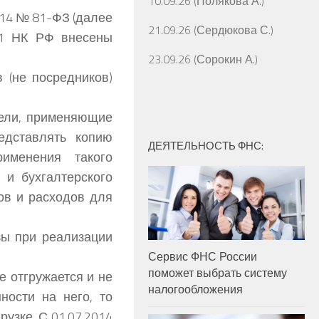
10.09.26 (Полякова А.)
014 № 81-ФЗ (далее
21.09.26 (Сердюкова С.)
1 НК РФ внесены
23.09.26 (Сорокин А.)
 (не посредников)
тели, применяющие
едставлять копию
ДЕЯТЕЛЬНОСТЬ ФНС:
именения такого
 и бухгалтерского
ов и расходов для
зы при реализации
Сервис ФНС России
поможет выбрать систему
е отгружается и не
налогообложения
ности на него, то
узке. С 01.07.2014