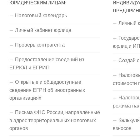
ЮРИДИЧЕСКИМ ЛИЦАМ:
ИНДИВИДУ
ПРЕДПРИН
Налоговый календарь
Личный 
Личный кабинет юрлица
Государс
Проверь контрагента
юрлиц и И
Предоставление сведений из
Создай с
ЕГРЮЛ и ЕГРИП
Налоговы
Открытые и общедоступные
стоимости 
сведения ЕГРН об иностранных
Налогов
организациях
режима на
Письма ФНС России, направленные
Калькуля
в адрес территориальных налоговых
органов
взносов