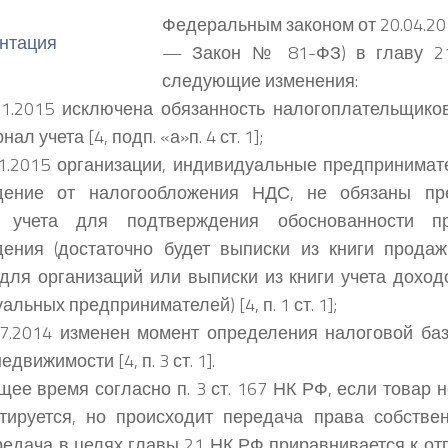
Федеральным законом от 20.04.2
— Закон № 81-ФЗ) в главу 2
следующие изменения:
1.2015 исключена обязанность налогоплательщиков
ал учета [4, подп. «а»п. 4 ст. 1];
1.2015 организации, индивидуальные предпринима
дение от налогообложения НДС, не обязаны пр
 учета для подтверждения обоснованности пр
ения (достаточно будет выписки из книги продаж
для организаций или выписки из книги учета доход
льных предпринимателей) [4, п. 1 ст. 1];
7.2014 изменен момент определения налоговой ба
едвижимости [4, п. 3 ст. 1].
щее время согласно п. 3 ст. 167 НК РФ, если товар н
тируется, но происходит передача права собствен
редача в целях главы 21 НК РФ приравнивается к отгр