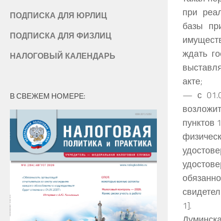
при реа
ПОДПИСКА ДЛЯ ЮРЛИЦ
базы пр
ПОДПИСКА ДЛЯ ФИЗЛИЦ
имуществ
ждать го
НАЛОГОВЫЙ КАЛЕНДАРЬ
выставля
акте;
— с 01.
В СВЕЖЕМ НОМЕРЕ:
возложи
пунктов 
физичес
удостове
удостове
обязан
свидетел
1].
Думинска