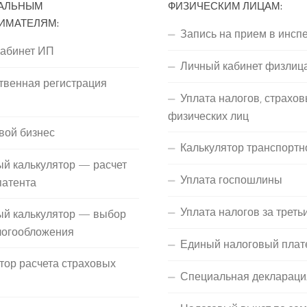
АЛЬНЫМ
ФИЗИЧЕСКИМ ЛИЦАМ:
ИМАТЕЛЯМ:
Запись на прием в инсп
кабинет ИП
Личный кабинет физлиц
твенная регистрация
Уплата налогов, страхов
П
физических лиц
вой бизнес
Калькулятор транспортн
й калькулятор — расчет
Уплата госпошлины
патента
Уплата налогов за треть
ый калькулятор — выбор
логообложения
Единый налоговый плат
тор расчета страховых
Специальная деклараци