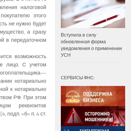
еления налоговой
покупателю этого
сть не нужно будет
мущество, а сразу
Вступила в силу
ой в передаточном
обновленная форма
уведомления о применении
УСН
ится возможность
е лицо. С учетом
налогоплательщика—
СЕРВИСЫ ФНС:
вании нотариально
ной к нотариально
ством РФ. При этом
цом реквизитов
 подп. «б» п. 4 ст.