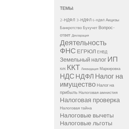
ТЕМЫ:
2-НДФЛ
3-НДФЛ
Акцизы
6-НДФЛ
Вопрос-
Банкротство
Бухучет
ответ
Декларация
Деятельность
ФНС
ЕГРЮЛ
ЕНВД
ИП
Земельный налог
ККТ
Маркировка
КИК
Ликвидация
НДС
Налог на
НДФЛ
имущество
Налог на
прибыль
Налоговая амнистия
Налоговая проверка
Налоговая тайна
Налоговые вычеты
Налоговые льготы