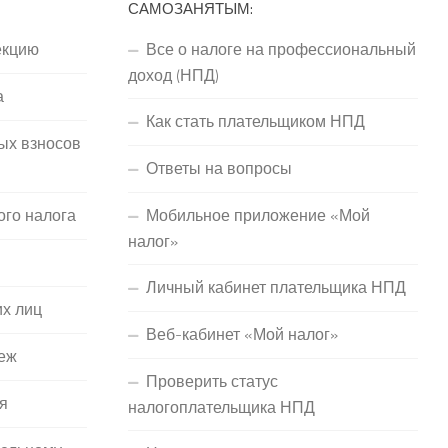
САМОЗАНЯТЫМ:
екцию
Все о налоге на профессиональный
доход (НПД)
а
Как стать плательщиком НПД
ых взносов
Ответы на вопросы
ого налога
Мобильное приложение «Мой
налог»
Личный кабинет плательщика НПД
их лиц
Веб-кабинет «Мой налог»
еж
Проверить статус
я
налогоплательщика НПД