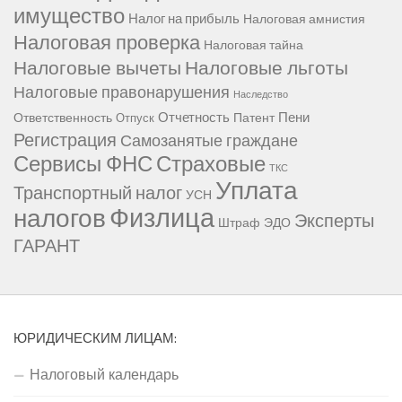
имущество
Налог на прибыль
Налоговая амнистия
Налоговая проверка
Налоговая тайна
Налоговые вычеты
Налоговые льготы
Налоговые правонарушения
Наследство
Отчетность
Пени
Ответственность
Патент
Отпуск
Регистрация
Самозанятые граждане
Сервисы ФНС
Страховые
ТКС
Уплата
Транспортный налог
УСН
Физлица
налогов
Эксперты
Штраф
ЭДО
ГАРАНТ
ЮРИДИЧЕСКИМ ЛИЦАМ:
Налоговый календарь