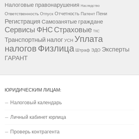
Налоговые правонарушения
Наследство
Отчетность
Пени
Ответственность
Патент
Отпуск
Регистрация
Самозанятые граждане
Сервисы ФНС
Страховые
ТКС
Уплата
Транспортный налог
УСН
Физлица
налогов
Эксперты
Штраф
ЭДО
ГАРАНТ
ЮРИДИЧЕСКИМ ЛИЦАМ:
Налоговый календарь
Личный кабинет юрлица
Проверь контрагента