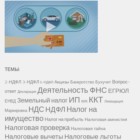
ТЕМЫ:
Вопрос-
2-НДФЛ
3-НДФЛ
Акцизы
Банкротство
Бухучет
6-НДФЛ
Деятельность ФНС
ЕГРЮЛ
ответ
Декларация
ККТ
ИП
Земельный налог
ЕНВД
КИК
Ликвидация
НДС
Налог на
НДФЛ
Маркировка
имущество
Налог на прибыль
Налоговая амнистия
Налоговая проверка
Налоговая тайна
Налоговые вычеты
Налоговые льготы