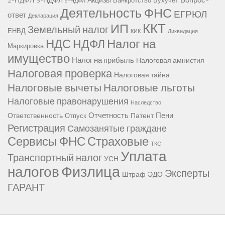
2-НДФЛ
3-НДФЛ
Акцизы
Банкротство
Бухучет
6-НДФЛ
Деятельность ФНС
ЕГРЮЛ
ответ
Декларация
ККТ
ИП
Земельный налог
ЕНВД
КИК
Ликвидация
НДС
Налог на
НДФЛ
Маркировка
имущество
Налог на прибыль
Налоговая амнистия
Налоговая проверка
Налоговая тайна
Налоговые вычеты
Налоговые льготы
Налоговые правонарушения
Наследство
Отчетность
Пени
Ответственность
Патент
Отпуск
Регистрация
Самозанятые граждане
Сервисы ФНС
Страховые
ТКС
Уплата
Транспортный налог
УСН
Физлица
налогов
Эксперты
Штраф
ЭДО
ГАРАНТ