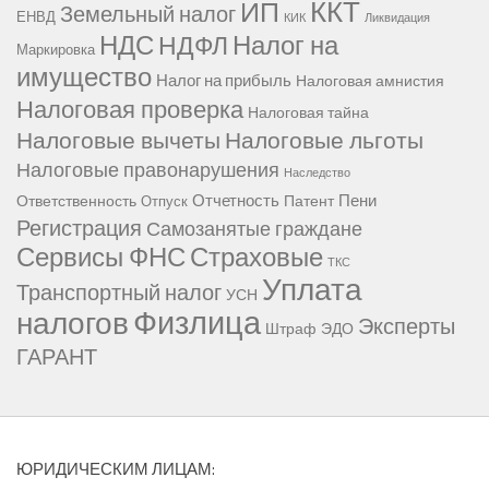
ККТ
ИП
Земельный налог
ЕНВД
КИК
Ликвидация
НДС
Налог на
НДФЛ
Маркировка
имущество
Налог на прибыль
Налоговая амнистия
Налоговая проверка
Налоговая тайна
Налоговые вычеты
Налоговые льготы
Налоговые правонарушения
Наследство
Отчетность
Пени
Ответственность
Патент
Отпуск
Регистрация
Самозанятые граждане
Сервисы ФНС
Страховые
ТКС
Уплата
Транспортный налог
УСН
Физлица
налогов
Эксперты
Штраф
ЭДО
ГАРАНТ
ЮРИДИЧЕСКИМ ЛИЦАМ: