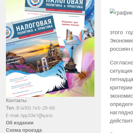
этого го
Экономи
россиян 
Согласн
ситуация
пятнадц
критерии
экономис
Контакты:
определ
Тел.: 8 (495) 745-29-66
наглядн
E-mail: npp2041@ya.ru
действит
Об издании
Схема проезда