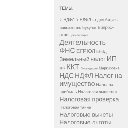
ТЕМЫ:
2-НДФЛ
3-НДФЛ
Акцизы
6-НДФЛ
Вопрос-
Банкротство
Бухучет
ответ
Декларация
Деятельность
ФНС
ЕГРЮЛ
ЕНВД
ИП
Земельный налог
ККТ
Маркировка
КИК
Ликвидация
НДС
Налог на
НДФЛ
имущество
Налог на
прибыль
Налоговая амнистия
Налоговая проверка
Налоговая тайна
Налоговые вычеты
Налоговые льготы