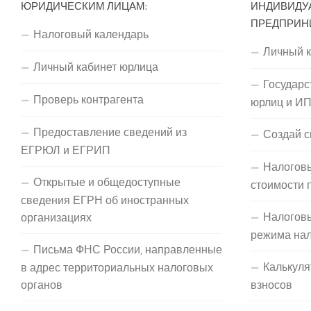
ЮРИДИЧЕСКИМ ЛИЦАМ:
ИНДИВИДУ
ПРЕДПРИН
Налоговый календарь
Личный 
Личный кабинет юрлица
Государс
Проверь контрагента
юрлиц и И
Предоставление сведений из
Создай с
ЕГРЮЛ и ЕГРИП
Налоговы
Открытые и общедоступные
стоимости 
сведения ЕГРН об иностранных
Налогов
организациях
режима на
Письма ФНС России, направленные
Калькуля
в адрес территориальных налоговых
органов
взносов