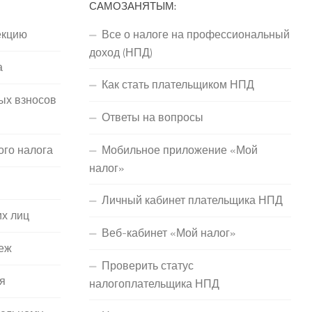
САМОЗАНЯТЫМ:
екцию
Все о налоге на профессиональный
доход (НПД)
а
Как стать плательщиком НПД
ых взносов
Ответы на вопросы
ого налога
Мобильное приложение «Мой
налог»
Личный кабинет плательщика НПД
их лиц
Веб-кабинет «Мой налог»
еж
Проверить статус
я
налогоплательщика НПД