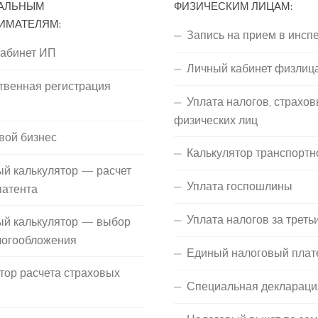
АЛЬНЫМ
ФИЗИЧЕСКИМ ЛИЦАМ:
ИМАТЕЛЯМ:
Запись на прием в инсп
кабинет ИП
Личный кабинет физлиц
твенная регистрация
Уплата налогов, страхов
П
физических лиц
вой бизнес
Калькулятор транспортн
й калькулятор — расчет
Уплата госпошлины
патента
Уплата налогов за треть
ый калькулятор — выбор
логообложения
Единый налоговый плат
тор расчета страховых
Специальная деклараци