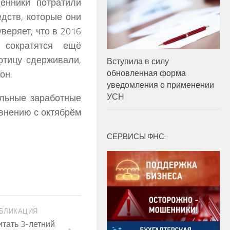
венники потратили
дств, которые они
веряет, что в 2016
 сократятся ещё
ботицу сдерживали,
Вступила в силу
обновленная форма
он.
уведомления о применении
УСН
альные заработные
авнению с октябрём
СЕРВИСЫ ФНС:
БЛИКАЦИЯ
итать 3-летний