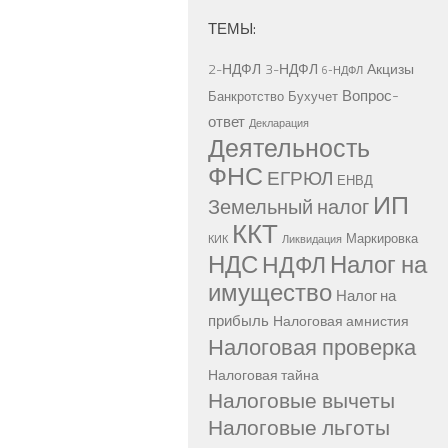
ТЕМЫ:
2-НДФЛ
3-НДФЛ
Акцизы
6-НДФЛ
Вопрос-
Банкротство
Бухучет
ответ
Декларация
Деятельность
ФНС
ЕГРЮЛ
ЕНВД
ИП
Земельный налог
ККТ
Маркировка
КИК
Ликвидация
НДС
Налог на
НДФЛ
имущество
Налог на
прибыль
Налоговая амнистия
Налоговая проверка
Налоговая тайна
Налоговые вычеты
Налоговые льготы