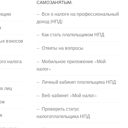
САМОЗАНЯТЫМ:
екцию
Все о налоге на профессиональный
доход (НПД)
а
Как стать плательщиком НПД
ых взносов
Ответы на вопросы
ого налога
Мобильное приложение «Мой
налог»
Личный кабинет плательщика НПД
их лиц
Веб-кабинет «Мой налог»
еж
Проверить статус
я
налогоплательщика НПД