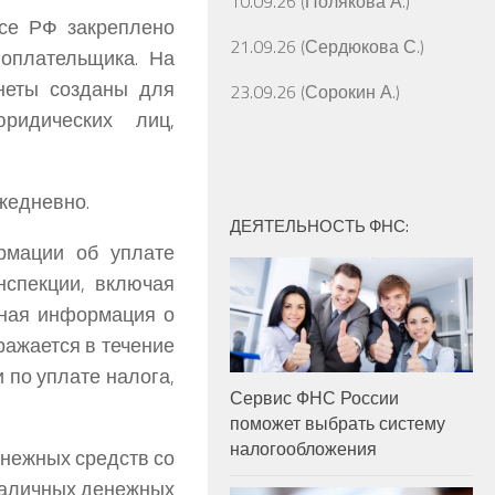
10.09.26 (Полякова А.)
ксе РФ закреплено
21.09.26 (Сердюкова С.)
гоплательщика. На
неты созданы для
23.09.26 (Сорокин А.)
ридических лиц,
жедневно.
ДЕЯТЕЛЬНОСТЬ ФНС:
рмации об уплате
нспекции, включая
ьная информация о
ражается в течение
 по уплате налога,
Сервис ФНС России
поможет выбрать систему
налогообложения
енежных средств со
 наличных денежных