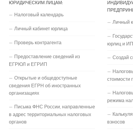
ЮРИДИЧЕСКИМ ЛИЦАМ:
ИНДИВИДУ
ПРЕДПРИН
Налоговый календарь
Личный 
Личный кабинет юрлица
Государс
Проверь контрагента
юрлиц и И
Предоставление сведений из
Создай с
ЕГРЮЛ и ЕГРИП
Налоговы
Открытые и общедоступные
стоимости 
сведения ЕГРН об иностранных
Налогов
организациях
режима на
Письма ФНС России, направленные
Калькуля
в адрес территориальных налоговых
органов
взносов