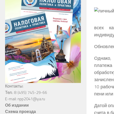
всех ка
индивиду
Обновлен
Однако,
платежа 
обработк
зачислен
Контакты:
10 рабоч
Тел.: 8 (495) 745-29-66
пени или
E-mail: npp2041@ya.ru
Датой оп
Об издании
Схема проезда
счета в 