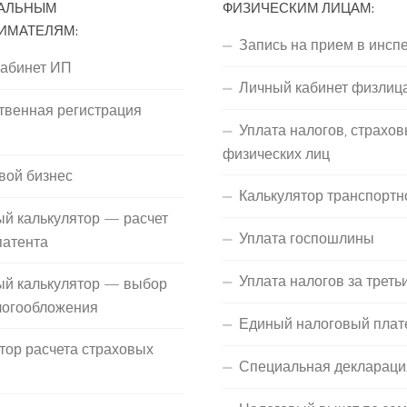
АЛЬНЫМ
ФИЗИЧЕСКИМ ЛИЦАМ:
ИМАТЕЛЯМ:
Запись на прием в инсп
кабинет ИП
Личный кабинет физлиц
твенная регистрация
Уплата налогов, страхов
П
физических лиц
вой бизнес
Калькулятор транспортн
й калькулятор — расчет
Уплата госпошлины
патента
Уплата налогов за треть
ый калькулятор — выбор
логообложения
Единый налоговый плат
тор расчета страховых
Специальная деклараци