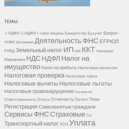
ТЕМЫ:
Вопрос-
2-НДФЛ
3-НДФЛ
Акцизы
Банкротство
Бухучет
6-НДФЛ
Деятельность ФНС
ЕГРЮЛ
ответ
Декларация
ККТ
ИП
Земельный налог
ЕНВД
КИК
Ликвидация
НДС
Налог на
НДФЛ
Маркировка
имущество
Налог на прибыль
Налоговая амнистия
Налоговая проверка
Налоговая тайна
Налоговые вычеты
Налоговые льготы
Налоговые правонарушения
Наследство
Отчетность
Пени
Ответственность
Патент
Отпуск
Регистрация
Самозанятые граждане
Сервисы ФНС
Страховые
ТКС
Уплата
Транспортный налог
УСН