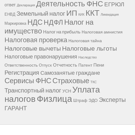
Деятельность ФНС
ЕГРЮЛ
ответ
Декларация
ККТ
ИП
Земельный налог
ЕНВД
КИК
Ликвидация
НДС
Налог на
НДФЛ
Маркировка
имущество
Налог на прибыль
Налоговая амнистия
Налоговая проверка
Налоговая тайна
Налоговые вычеты
Налоговые льготы
Налоговые правонарушения
Наследство
Отчетность
Пени
Ответственность
Патент
Отпуск
Регистрация
Самозанятые граждане
Сервисы ФНС
Страховые
ТКС
Уплата
Транспортный налог
УСН
Физлица
налогов
Эксперты
Штраф
ЭДО
ГАРАНТ