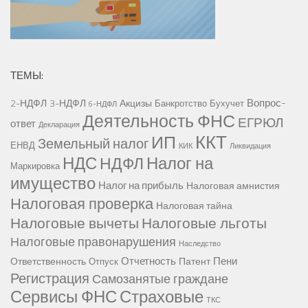
ТЕМЫ:
Вопрос-
2-НДФЛ
3-НДФЛ
Акцизы
Банкротство
Бухучет
6-НДФЛ
Деятельность ФНС
ЕГРЮЛ
ответ
Декларация
ККТ
ИП
Земельный налог
ЕНВД
КИК
Ликвидация
НДС
Налог на
НДФЛ
Маркировка
имущество
Налог на прибыль
Налоговая амнистия
Налоговая проверка
Налоговая тайна
Налоговые вычеты
Налоговые льготы
Налоговые правонарушения
Наследство
Отчетность
Пени
Ответственность
Патент
Отпуск
Регистрация
Самозанятые граждане
Сервисы ФНС
Страховые
ТКС