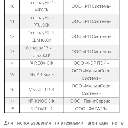
Comepay FR-1-
10
ООО «РП Система»
VKP80K
Comepay FR-2-
11
ООО «РП Система»
PPU700K
Comepay FR-
3-
12
ООО «РП Система»
CBM1000K
Comepay FR-4
—
13
ООО «РП Система»
CTS2000K
14
FAIR BOX-01K
ООО «ФЭР ПЭЙ»
ООО «МультиСофт
15
MSTAR-KiosK
Системз»
ООО «МультиСофт
16
MSTAR-TUP-K
Системз»
17
NP-
КИОСК-К
ООО «ПринтСервис»
18
RECOVER-K
ООО «ФАРАТЛ»
Для использования платежными агентами не в