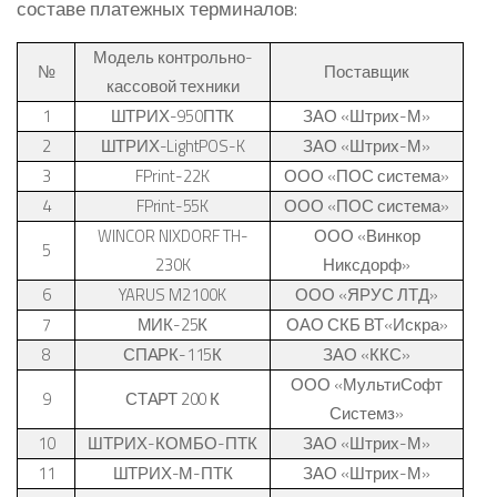
составе платежных терминалов:
Модель контрольно-
№
Поставщик
кассовой техники
1
ШТРИХ-950ПТК
ЗАО «Штрих-М»
2
ШТРИХ-
LightPOS-K
ЗАО «Штрих-М»
3
FPrint-22K
ООО «ПОС система»
4
FPrint
-55
K
ООО «ПОС система»
WINCOR NIXDORF TH-
ООО «Винкор
5
230K
Никсдорф»
6
YARUS M2100K
ООО «ЯРУС ЛТД»
7
МИК-25К
ОАО СКБ ВТ«Искра»
8
СПАРК-115К
ЗАО «ККС»
ООО «МультиСофт
9
СТАРТ 200 К
Системз»
10
ШТРИХ-КОМБО-ПТК
ЗАО «Штрих-М»
11
ШТРИХ-М-ПТК
ЗАО «Штрих-М»