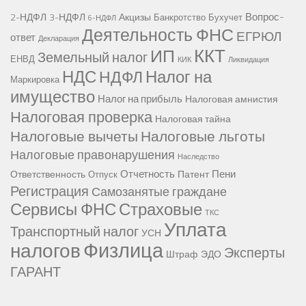
Вопрос-
2-НДФЛ
3-НДФЛ
Акцизы
Банкротство
Бухучет
6-НДФЛ
Деятельность ФНС
ЕГРЮЛ
ответ
Декларация
ККТ
ИП
Земельный налог
ЕНВД
КИК
Ликвидация
НДС
Налог на
НДФЛ
Маркировка
имущество
Налог на прибыль
Налоговая амнистия
Налоговая проверка
Налоговая тайна
Налоговые вычеты
Налоговые льготы
Налоговые правонарушения
Наследство
Отчетность
Пени
Ответственность
Патент
Отпуск
Регистрация
Самозанятые граждане
Сервисы ФНС
Страховые
ТКС
Уплата
Транспортный налог
УСН
Физлица
налогов
Эксперты
Штраф
ЭДО
ГАРАНТ