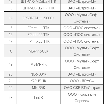
12
ШТРИХ-
MOBILE-
ПТК
ЗАО «Штрих-М»
13
ШТРИХ-
LIGHT
-ПТК
ЗАО «Штрих-М»
ООО «МультиСофт
14
EPSON
TM
—
H
5000
K
Системз»
15
FPrint-11ПТК
ООО «ПОС система»
16
FPrint-22ПТК
ООО «ПОС система»
17
FPrint-55ПТК
ООО «ПОС система»
ООО «МультиСофт
18
MSPrint-80K
Системз»
ООО «МультиСофт
19
MSTAR-TK
Системз»
20
NCR-001K
ЗАО «Штрих-М»
21
YARUS-TK
ООО «ЯРУС»
22
МК-35К
ОАО СКБ ВТ«Искра»
ООО «Кристалл
23
Pirit K
Сервис»