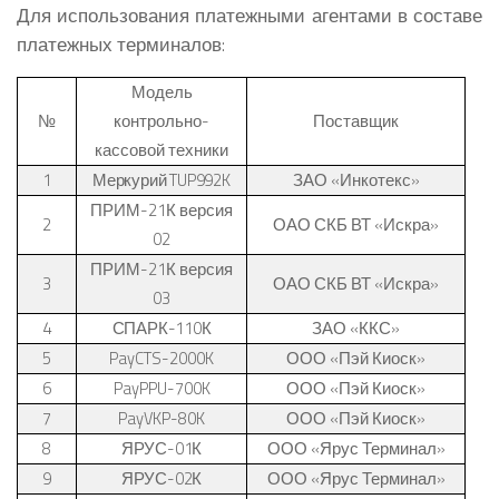
Для использования платежными агентами в составе
платежных терминалов:
Модель
№
контрольно-
Поставщик
кассовой техники
1
Меркурий
TUP992K
ЗАО «Инкотекс»
ПРИМ-21К версия
2
ОАО СКБ ВТ «Искра»
02
ПРИМ-21К версия
3
ОАО СКБ ВТ «Искра»
03
4
СПАРК-110К
ЗАО «ККС»
5
Pay
CTS
-2000K
ООО «Пэй Киоск»
6
PayPPU-700K
ООО «Пэй Киоск»
7
PayVKP-80K
ООО «Пэй Киоск»
8
ЯРУС-01К
ООО «Ярус Терминал»
9
ЯРУС-02К
ООО «Ярус Терминал»