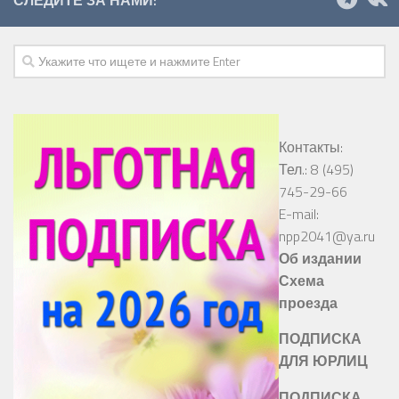
Контакты:
Тел.: 8 (495)
745-29-66
E-mail:
npp2041@ya.ru
Об издании
Схема
проезда
ПОДПИСКА
ДЛЯ ЮРЛИЦ
ПОДПИСКА