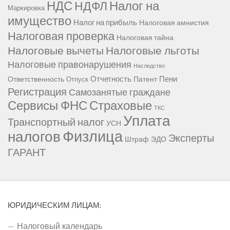
НДС
Налог на
НДФЛ
Маркировка
имущество
Налог на прибыль
Налоговая амнистия
Налоговая проверка
Налоговая тайна
Налоговые вычеты
Налоговые льготы
Налоговые правонарушения
Наследство
Отчетность
Пени
Ответственность
Патент
Отпуск
Регистрация
Самозанятые граждане
Сервисы ФНС
Страховые
ТКС
Уплата
Транспортный налог
УСН
Физлица
налогов
Эксперты
Штраф
ЭДО
ГАРАНТ
ЮРИДИЧЕСКИМ ЛИЦАМ:
Налоговый календарь