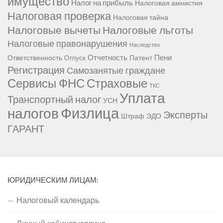
имущество
Налог на прибыль
Налоговая амнистия
Налоговая проверка
Налоговая тайна
Налоговые вычеты
Налоговые льготы
Налоговые правонарушения
Наследство
Отчетность
Пени
Ответственность
Патент
Отпуск
Регистрация
Самозанятые граждане
Сервисы ФНС
Страховые
ТКС
Уплата
Транспортный налог
УСН
Физлица
налогов
Эксперты
Штраф
ЭДО
ГАРАНТ
ЮРИДИЧЕСКИМ ЛИЦАМ:
Налоговый календарь