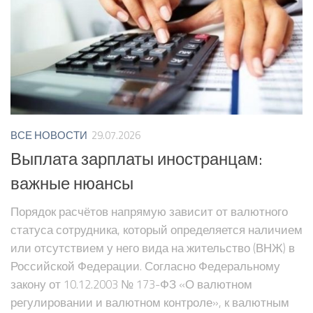
ВСЕ НОВОСТИ
29.07.2026
Выплата зарплаты иностранцам:
важные нюансы
Порядок расчётов напрямую зависит от валютного
статуса сотрудника, который определяется наличием
или отсутствием у него вида на жительство (ВНЖ) в
Российской Федерации. Согласно Федеральному
закону от 10.12.2003 № 173-ФЗ «О валютном
регулировании и валютном контроле», к валютным