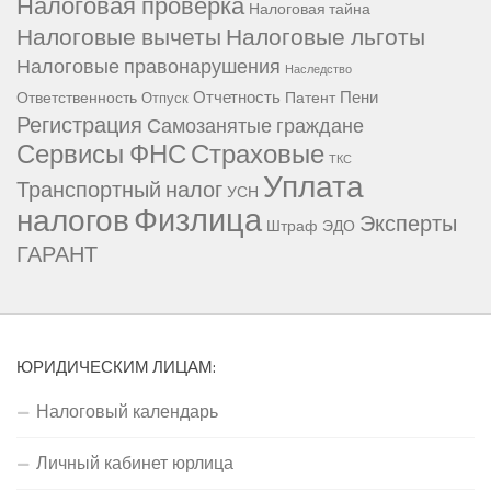
Налоговая проверка
Налоговая тайна
Налоговые вычеты
Налоговые льготы
Налоговые правонарушения
Наследство
Отчетность
Пени
Ответственность
Патент
Отпуск
Регистрация
Самозанятые граждане
Сервисы ФНС
Страховые
ТКС
Уплата
Транспортный налог
УСН
Физлица
налогов
Эксперты
Штраф
ЭДО
ГАРАНТ
ЮРИДИЧЕСКИМ ЛИЦАМ:
Налоговый календарь
Личный кабинет юрлица