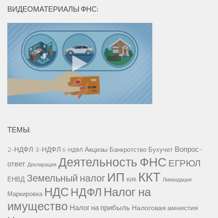
ВИДЕОМАТЕРИАЛЫ ФНС:
ТЕМЫ:
Вопрос-
2-НДФЛ
3-НДФЛ
Акцизы
Банкротство
Бухучет
6-НДФЛ
Деятельность ФНС
ЕГРЮЛ
ответ
Декларация
ККТ
ИП
Земельный налог
ЕНВД
КИК
Ликвидация
НДС
Налог на
НДФЛ
Маркировка
имущество
Налог на прибыль
Налоговая амнистия