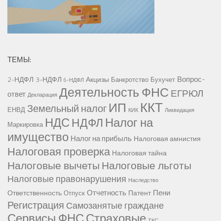
ТЕМЫ:
Вопрос-
2-НДФЛ
3-НДФЛ
Акцизы
Банкротство
Бухучет
6-НДФЛ
Деятельность ФНС
ЕГРЮЛ
ответ
Декларация
ККТ
ИП
Земельный налог
ЕНВД
КИК
Ликвидация
НДС
Налог на
НДФЛ
Маркировка
имущество
Налог на прибыль
Налоговая амнистия
Налоговая проверка
Налоговая тайна
Налоговые вычеты
Налоговые льготы
Налоговые правонарушения
Наследство
Отчетность
Пени
Ответственность
Патент
Отпуск
Регистрация
Самозанятые граждане
Сервисы ФНС
Страховые
ТКС