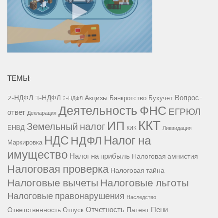
ТЕМЫ:
Вопрос-
2-НДФЛ
3-НДФЛ
Акцизы
Банкротство
Бухучет
6-НДФЛ
Деятельность ФНС
ЕГРЮЛ
ответ
Декларация
ККТ
ИП
Земельный налог
ЕНВД
КИК
Ликвидация
НДС
Налог на
НДФЛ
Маркировка
имущество
Налог на прибыль
Налоговая амнистия
Налоговая проверка
Налоговая тайна
Налоговые вычеты
Налоговые льготы
Налоговые правонарушения
Наследство
Отчетность
Пени
Ответственность
Патент
Отпуск